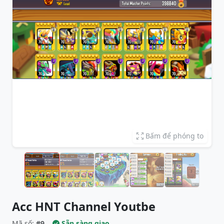
Bấm để phóng to
Acc HNT Channel Youtbe
Mã số:
#9
Sẵn sàng giao