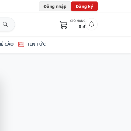
Đăng nhập
Đăng ký
GIỎ HÀNG
0 đ
HẺ CÀO
TIN TỨC