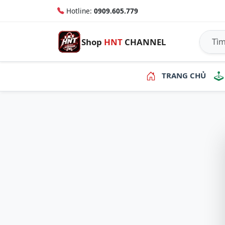
Hotline:
0909.605.779
Shop
HNT
CHANNEL
TRANG CHỦ