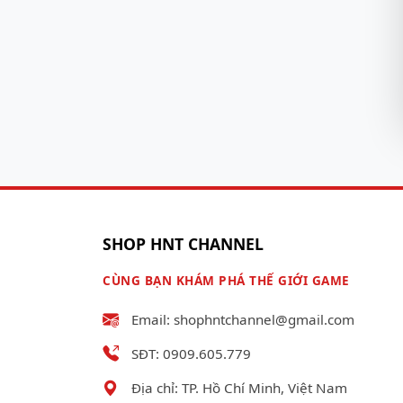
SHOP HNT CHANNEL
CÙNG BẠN KHÁM PHÁ THẾ GIỚI GAME
Email: shophntchannel@gmail.com
SĐT: 0909.605.779
Địa chỉ: TP. Hồ Chí Minh, Việt Nam