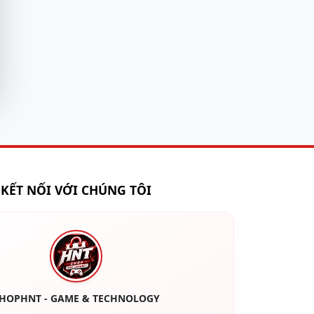
KẾT NỐI VỚI CHÚNG TÔI
HOPHNT - GAME & TECHNOLOGY