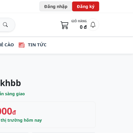
Đăng nhập
Đăng ký
GIỎ HÀNG
0 đ
HẺ CÀO
TIN TỨC
kkhbb
n sàng giao
000
đ
t thị trường hôm nay