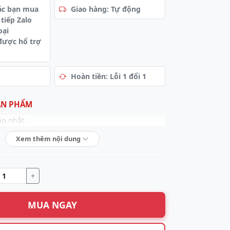
ác bạn mua
Giao hàng: Tự động
 tiếp Zalo
oại
được hổ trợ
Hoàn tiền: Lỗi 1 đổi 1
ẢN PHẨM
p nhật...
Xem thêm nội dung
+
MUA NGAY