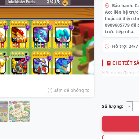
Bảo hành: C
Acc liên hệ trực
hoặc số điện th
0909605779 để 
trực tiếp nha.
Hỗ trợ: 24/7
CHI TIẾT S
Nội dung đang cậ
Bấm để phóng to
Số lượng:
-