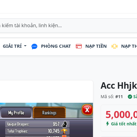
GIẢI TRÍ
PHÒNG CHAT
NẠP TIỀN
NẠP T
Acc Hhj
Mã số:
#11
Sẵ
5,000,
Giá tốt nhấ