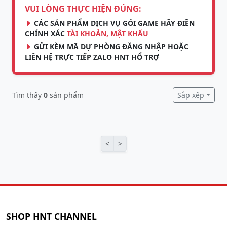
VUI LÒNG THỰC HIỆN ĐÚNG:
CÁC SẢN PHẨM DỊCH VỤ GÓI GAME HÃY ĐIỀN
CHÍNH XÁC
TÀI KHOẢN, MẬT KHẨU
GỬI KÈM MÃ DỰ PHÒNG ĐĂNG NHẬP HOẶC
LIÊN HỆ TRỰC TIẾP ZALO HNT HỔ TRỢ
Tìm thấy
0
sản phẩm
Sắp xếp
<
>
SHOP HNT CHANNEL